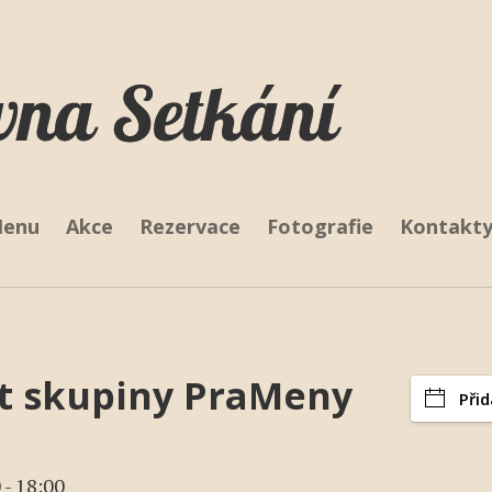
Skip
to
main
content
vigation
enu
Akce
Rezervace
Fotografie
Kontakt
t skupiny PraMeny
Při
 - 18:00